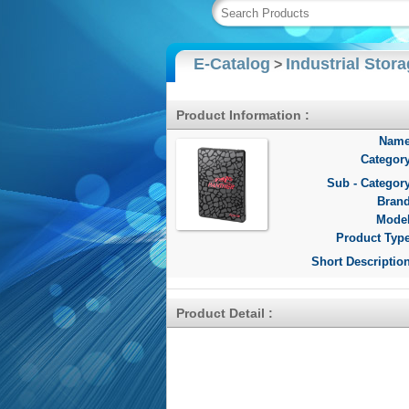
E-Catalog
Industrial Stor
>
Product Information :
Name
Category
Sub - Category
Brand
Model
Product Type
Short Description
Product Detail :