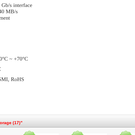
 Gb/s interface
540 MB/s
ment
 0°C ~ +70°C
C
BSMI, RoHS
torage (17)"