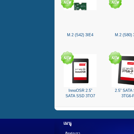
M.2 (S42) 3IE4
M.2 (S80) 
InnoOSR 2.5”
2.5” SATA
SATA SSD 3TO7
3TG6-
เมนู
ติดต่อเรา