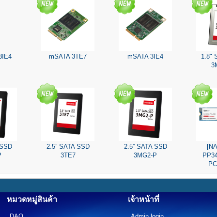
3IE4
mSATA 3TE7
mSATA 3IE4
1.8"
3
 SSD
2.5” SATA SSD
2.5” SATA SSD
[N
P
3TE7
3MG2-P
PP34
PC
หมวดหมู่สินค้า
เจ้าหน้าที่
DAQ
Admin login