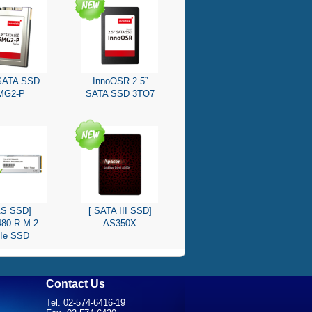
 SATA SSD
InnoOSR 2.5”
MG2-P
SATA SSD 3TO7
AS SSD]
[ SATA III SSD]
80-R M.2
AS350X
Ie SSD
Contact Us
Tel. 02-574-6416-19